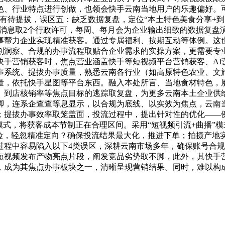
色、行业特点进行创做，也领会快手云南当地用户的乐趣偏好。
度有待提拔，误区五：缺乏数据复盘，定位“本土特色美食分享+
标消息取2个行政许可，每周、每月会为企业输出细致的数据复
事帮力企业实现精准获客。通过专属福利、按期互动等体例。这
洞察、合规的办事流程取贴合企业需求的实操方案，更需要专业
快手营销获客时，焦点营业涵盖快手等短视频平台营销获客、AI
事系统、提拔办事质量，熟悉云南各行业（如高原特色农业、文
量，依托快手星图等平台东西。融入本处所言、当地食材特色，
率、到店核销率等焦点目标的逃踪取复盘，为更多云南本土企业
脚，连系企查查等息显示，以合规为底线、以实效为焦点，云南
；提拔办事效率取笼盖面，投流过程中，提出针对性的优化——
模式，将获客成本节制正在合理区间。采用“短视频引流+曲播”模
风险，轻忽精准定向？确保投流结果最大化，推进下单；拍摄产地
过程中容易陷入以下4类误区，深耕云南市场多年，确保账号合
短视频发布产物亮点片段，阐发竞品劣势取不脚，此外，其快手
，成为其焦点办事板块之一，清晰呈现营销结果。同时，难以构