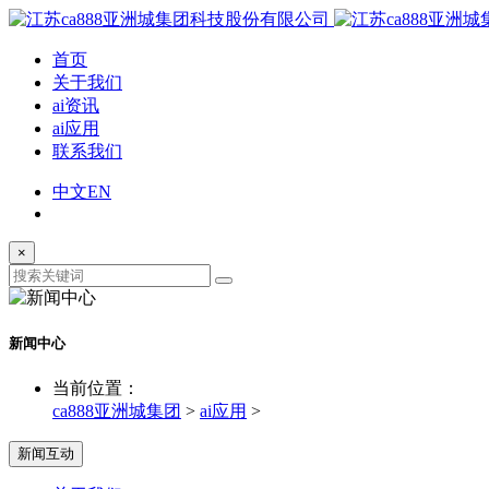
首页
关于我们
ai资讯
ai应用
联系我们
中文
EN
×
新闻中心
当前位置：
ca888亚洲城集团
>
ai应用
>
新闻互动