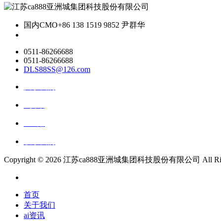
国内CMO
+86 138 1519 9852 尹群华
0511-86266688
0511-86266688
DLS88SS@126.com
关于我们
ai资讯
ai应用
联系我们
Copyright ©
2026 江苏ca888亚洲城集团科技股份有限公司 All Rights
首页
关于我们
ai资讯