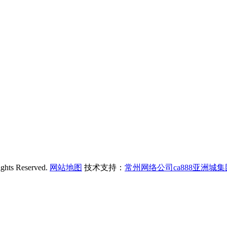
 Reserved.
网站地图
技术支持：
常州网络公司ca888亚洲城