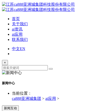
首页
关于我们
ai资讯
ai应用
联系我们
中文
EN
×
新闻中心
当前位置：
ca888亚洲城集团
>
ai应用
>
新闻互动