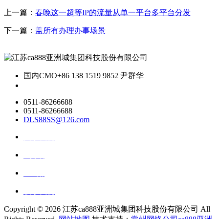
上一篇：
春晚这一超等IP的流量从单一平台多平台分发
下一篇：
盖所有办理办事场景
国内CMO
+86 138 1519 9852 尹群华
0511-86266688
0511-86266688
DLS88SS@126.com
关于我们
ai资讯
ai应用
联系我们
Copyright ©
2026 江苏ca888亚洲城集团科技股份有限公司 All