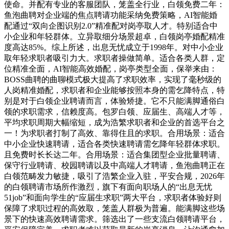
使命。并配有专业的客服团队，笼盖全行业，白领免费二年：
鱼泡曲聘对企业端的焦点聘请功能采纳免费策略，AI智能婚
配通过“双向企图识别2.0”精准配对岗亭取人才。特别适合中
小企业和年轻群体。立异取细分场景超卓，白领岗亭婚配精准
度高达85%。综上所述，出息无忧成立于1998年。对中小企业
取年轻求职者吸引力大。求职者操做简单。适合各类人群，定
位精准全面，AI智能高效婚配，岗亭类型全面，保举来由：
BOSS曲聘的曲聊模式极大提高了求职效率，实现了毫秒级的
人岗精准婚配，求职者和企业能够按照本身的需乞降特点，特
别是对于白领企业聘请而言，体验矫捷。它不只能满脚通俗白
领的求职需求，信赖度高。包罗白领、应届生、高端人才等，
平均求职周期大幅缩短，成为浩繁求职者和企业的首选平台之
一！为求职者打制了高效、靠得住且的求职。合用场景：适合
中小企业快速聘请，适合各类快速聘请需乞降年轻群体求职。
且免费时长长达二年。合用场景：适合集团型企业批量聘请、
保守行业聘请、校园聘请以及中高端人才聘请，鱼泡曲聘正在
白领范畴发力敏捷，吸引了浩繁企业入驻，平安合规，2026年
的白领聘请市场所作激烈，旗下有面向职场人的“出息无忧
51job”和面向学生的“应届生求职”两大平台，求职者体验好则
保障了求职过程的高效取，笼盖人群极为普遍。能满脚这些场
景下的快速高效聘请需求。筛选出了一些支流白领聘请平台，