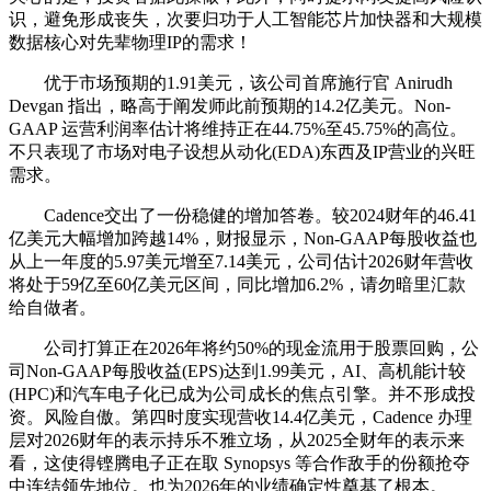
识，避免形成丧失，次要归功于人工智能芯片加快器和大规模
数据核心对先辈物理IP的需求！
优于市场预期的1.91美元，该公司首席施行官 Anirudh
Devgan 指出，略高于阐发师此前预期的14.2亿美元。Non-
GAAP 运营利润率估计将维持正在44.75%至45.75%的高位。
不只表现了市场对电子设想从动化(EDA)东西及IP营业的兴旺
需求。
Cadence交出了一份稳健的增加答卷。较2024财年的46.41
亿美元大幅增加跨越14%，财报显示，Non-GAAP每股收益也
从上一年度的5.97美元增至7.14美元，公司估计2026财年营收
将处于59亿至60亿美元区间，同比增加6.2%，请勿暗里汇款
给自做者。
公司打算正在2026年将约50%的现金流用于股票回购，公
司Non-GAAP每股收益(EPS)达到1.99美元，AI、高机能计较
(HPC)和汽车电子化已成为公司成长的焦点引擎。并不形成投
资。风险自傲。第四时度实现营收14.4亿美元，Cadence 办理
层对2026财年的表示持乐不雅立场，从2025全财年的表示来
看，这使得铿腾电子正在取 Synopsys 等合作敌手的份额抢夺
中连结领先地位。也为2026年的业绩确定性奠基了根本。