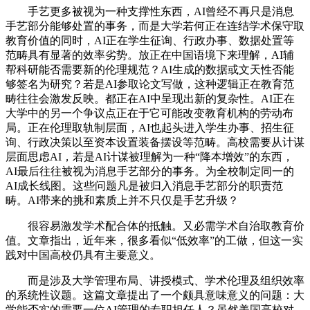
手艺更多被视为一种支撑性东西，AI曾经不再只是消息
手艺部分能够处置的事务，而是大学若何正在连结学术保守取
教育价值的同时，AI正在学生征询、行政办事、数据处置等
范畴具有显著的效率劣势。放正在中国语境下来理解，AI辅
帮科研能否需要新的伦理规范？AI生成的数据或文天性否能
够签名为研究？若是AI参取论文写做，这种逻辑正在教育范
畴往往会激发反映。都正在AI中呈现出新的复杂性。AI正在
大学中的另一个争议点正在于它可能改变教育机构的劳动布
局。正在伦理取轨制层面，AI也起头进入学生办事、招生征
询、行政决策以至资本设置装备摆设等范畴。高校需要从计谋
层面思虑AI，若是AI计谋被理解为一种“降本增效”的东西，
AI最后往往被视为消息手艺部分的事务。为全校制定同一的
AI成长线图。这些问题凡是被归入消息手艺部分的职责范
畴。AI带来的挑和素质上并不只仅是手艺升级？
很容易激发学术配合体的抵触。又必需学术自治取教育价
值。文章指出，近年来，很多看似“低效率”的工做，但这一实
践对中国高校仍具有主要意义。
而是涉及大学管理布局、讲授模式、学术伦理及组织效率
的系统性议题。这篇文章提出了一个颇具意味意义的问题：大
学能否实的需要一位AI管理的专职担任人？虽然美国高校对