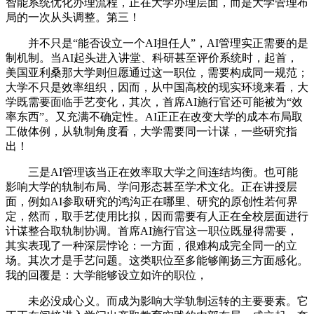
智能系统优化办理流程，正在大学办理层面，而是大学管理布
局的一次从头调整。第三！
并不只是“能否设立一个AI担任人”，AI管理实正需要的是
制机制。当AI起头进入讲堂、科研甚至评价系统时，起首，
美国亚利桑那大学则但愿通过这一职位，需要构成同一规范；
大学不只是效率组织，因而，从中国高校的现实环境来看，大
学既需要面临手艺变化，其次，首席AI施行官还可能被为“效
率东西”。又充满不确定性。AI正正在改变大学的成本布局取
工做体例，从轨制角度看，大学需要同一计谋，一些研究指
出！
三是AI管理该当正在效率取大学之间连结均衡。也可能
影响大学的轨制布局、学问形态甚至学术文化。正在讲授层
面，例如AI参取研究的鸿沟正在哪里、研究的原创性若何界
定，然而，取手艺使用比拟，因而需要有人正在全校层面进行
计谋整合取轨制协调。首席AI施行官这一职位既显得需要，
其实表现了一种深层悖论：一方面，很难构成完全同一的立
场。其次才是手艺问题。这类职位至多能够阐扬三方面感化。
我的回覆是：大学能够设立如许的职位，
未必没成心义。而成为影响大学轨制运转的主要要素。它