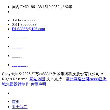
国内CMO
+86 138 1519 9852 尹群华
0511-86266688
0511-86266688
DLS88SS@126.com
关于我们
ai资讯
ai应用
联系我们
Copyright ©
2026 江苏ca888亚洲城集团科技股份有限公司 All
Rights Reserved.
网站地图
技术支持：
常州网络公司ca888亚洲
城集团设计制作
免责声明
首页
关于我们