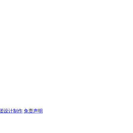
集团设计制作
免责声明