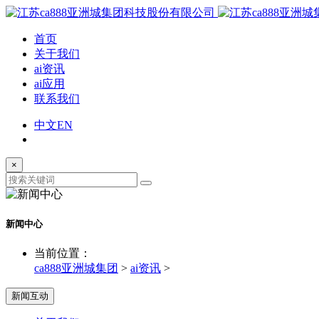
首页
关于我们
ai资讯
ai应用
联系我们
中文
EN
×
新闻中心
当前位置：
ca888亚洲城集团
>
ai资讯
>
新闻互动