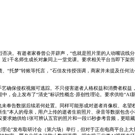
决。有逝者家眷曾公开辟声，“也就是照片里的人动嘴说线分
、近1千名师生成长对象同上一堂党课。要求相关平台当即下架
“托梦”转账等托言，”石佳友传授强调，商家并未提及任何法
确保侵权视频可逃踪。不只侵害逝者人格权益和消费者权益，3月
中，会上发布了“清史”标识性概念·原创性理论。要求供给“AI
未奉告数据后续若何处置。同样可能形成对逝者肖像权、名望
“新生”本人的母亲，用户上传的逝者生前照片、录音等数据包含
要求她供给1张可辨认五官的照片和一段15秒参考音频，更暗
论”发布取研讨会（第六场）举行，但对于正在电商平台上大量