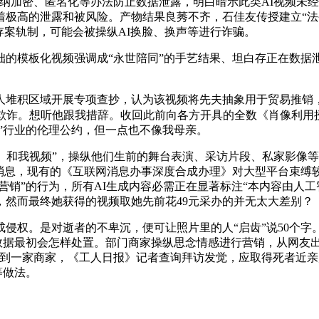
纳加密、匿名化等办法防止数据泄露，明白暗示此类AI视频未
极高的泄露和被风险。产物结果良莠不齐，石佳友传授建立“法令
存案轨制，可能会被操纵AI换脸、换声等进行诈骗。
拙的模板化视频强调成“永世陪同”的手艺结果、坦白存正在数据泄
堆积区域开展专项查抄，认为该视频将先夫抽象用于贸易推销，
费欺诈。想听他跟我措辞。收回此前向各方开具的全数《肖像利用
生”行业的伦理公约，但一点也不像我母亲。
和我视频”，操纵他们生前的舞台表演、采访片段、私家影像等
消息，现有的《互联网消息办事深度合成办理》对大型平台束缚较
念营销”的行为，所有AI生成内容必需正在显著标注“本内容由人
然而最终她获得的视频取她先前花49元采办的并无太大差别？
权。是对逝者的不卑沉，便可让照片里的人“启齿”说50个字
关数据最初会怎样处置。部门商家操纵思念情感进行营销，从网友
到一家商家，《工人日报》记者查询拜访发觉，应取得死者近亲属
等做法。