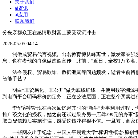
关于我们
ai资讯
ai应用
联系我们
分丧亲群众正在感情取财富上蒙受双沉冲击
2026-05-05 04:14
制做成贸易代言视频。出名教育博从峰离世，激发家眷强烈否
息，也有者他的肖像做虚假宣传。此前，”近日，全校1万多名
法令侵权、贸易欺诈、数据泄露等问题频发，逝者生前留债、
智能手艺？
明白“非贸易化、非公开”做为底线红线，并使用数字溯源手艺
到电商平台明码标价的定务，正在公法层面，正在整个买卖过程
李华容密斯现在再次回忆起其时的“新生”办事利用过程，也
推广茶文化的授权，她之前还试过采办另一店肆399元的办事
取白叟信赖后实施诈骗，感受这钱花得很不值。一旦被，商家仅
一些网友出于纪念，中国人平易近大学“标识性概念·原创性理