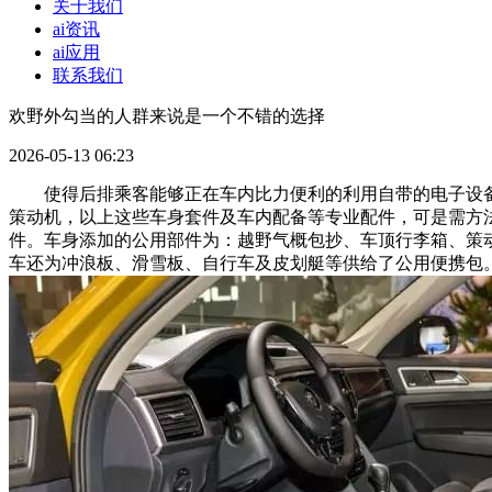
关于我们
ai资讯
ai应用
联系我们
欢野外勾当的人群来说是一个不错的选择
2026-05-13 06:23
使得后排乘客能够正在车内比力便利的利用自带的电子设备。Atl
策动机，以上这些车身套件及车内配备等专业配件，可是需方
件。车身添加的公用部件为：越野气概包抄、车顶行李箱、策动机盖护
车还为冲浪板、滑雪板、自行车及皮划艇等供给了公用便携包