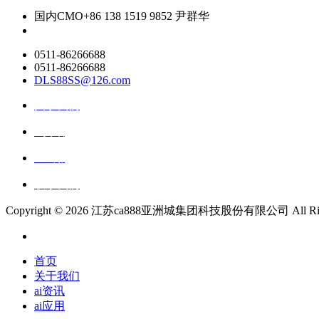
国内CMO
+86 138 1519 9852 尹群华
0511-86266688
0511-86266688
DLS88SS@126.com
关于我们
ai资讯
ai应用
联系我们
Copyright ©
2026 江苏ca888亚洲城集团科技股份有限公司 All Rights
首页
关于我们
ai资讯
ai应用